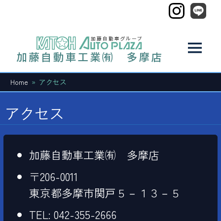
コ
ン
テ
加
ン
ツ
MENU
藤
へ
中
ス
古
Home
アクセス
自
キ
自
動
ッ
アクセス
動
車
プ
の
お
車
問
い
加藤自動車工業㈲ 多摩店
工
合
わ
〒206-0011
業
せ
東京都多摩市関戸５－１３－５
の
事
【多
TEL: 042-355-2666
な