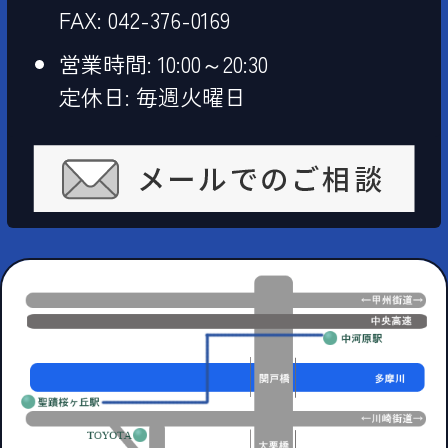
ら
摩
FAX: 042-376-0169
加
藤
営業時間: 10:00～20:30
店】
自
動
定休日: 毎週火曜日
車
工
業
【多
摩
店】！